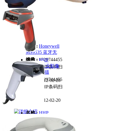
名称 :
Honeywell
MS9535 蓝牙无
编号 :
1329744455
名称 :
HHP
IT5800 工业影像
分类 :
HHP条码扫
式条码扫描
描器
编号 :
1329744455
日期 :
2012-02-20
分类 :
HHP条码扫
描器
日期 :
2012-02-20
名称 :
HHP
IT5600 高性能商
用条码扫描