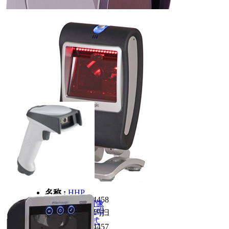
名称 :
Honeywell
MS7120 固定式
名称 :
HHP
编号 :
1329744458
IT4600 二维图像
名称 :
Honeywell
分类 :
HHP条码扫
式条码扫描
MS7580 固定式
描器
编号 :
1329744457