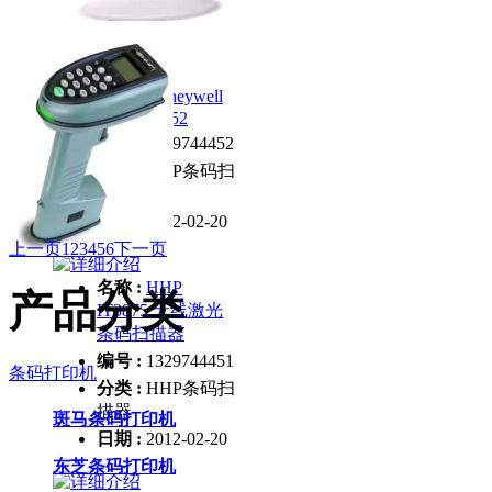
日期 :
2012-02-20
名称 :
Honeywell
MS9541/952
编号 :
1329744452
分类 :
HHP条码扫
描器
日期 :
2012-02-20
上一页
1
2
3
4
5
6
下一页
名称 :
HHP
产品分类
IT3875 无线激光
条码扫描器
编号 :
1329744451
条码打印机
分类 :
HHP条码扫
描器
斑马条码打印机
日期 :
2012-02-20
东芝条码打印机