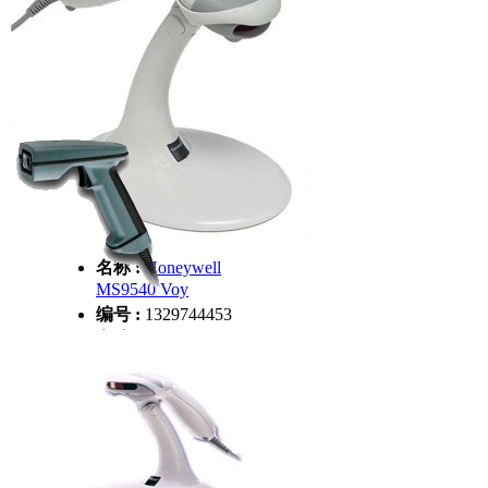
编号 :
1329744454
分类 :
HHP条码扫
描器
日期 :
2012-02-20
名称 :
Honeywell
MS9540 Voy
编号 :
1329744453
名称 :
HHP
分类 :
HHP条码扫
IT4410/4710 二维
描器
条码
日期 :
2012-02-20
编号 :
1329744452
分类 :
HHP条码扫
描器