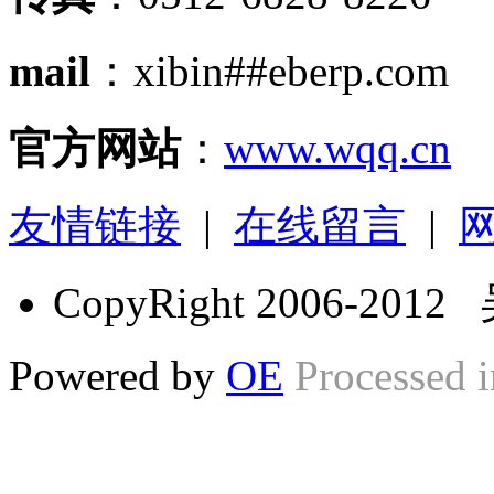
mail
：xibin##eberp.com
官方网站
：
www.wqq.cn
友情链接
|
在线留言
|
CopyRight 2006-2
Powered by
OE
Processed i