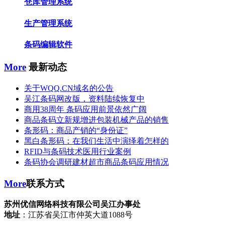
仓库管理系统
生产管理系统
条码编辑软件
More
最新动态
关于WQQ.CN域名的公告
吴江条码网改版，资料陆续恢复中
商用38周年 条码应用前景依然广阔
商品条码立新规增进包装机械产品的销售
条形码：商品产销的“身份证”
黑白条形码：在我们生活中演绎着怎样的
RFID与条码技术医用行业案例
条码协会调研建材超市商品条码应用情况
More
联系方式
苏州优信网络科技有限公司吴江办事处
地址
：江苏省吴江市仲英大道1088号