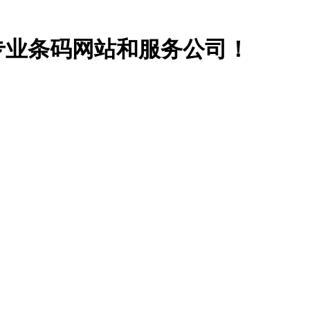
专业条码网站和服务公司！