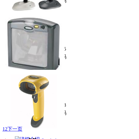
分类 :
Symbol条码
扫描器
日期 :
2012-02-20
名称 :
Symbol
LS2208 激光条码
扫描
编号 :
1329744695
分类 :
Symbol条码
扫描器
日期 :
2012-02-20
名称 :
Symbol
LS7708 多向光栅
数字
编号 :
1329744693
分类 :
Symbol条码
扫描器
日期 :
2012-02-20
1
2
下一页