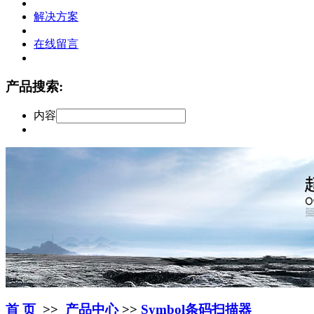
解决方案
在线留言
产品搜索:
内容
首 页
>>
产品中心
>>
Symbol条码扫描器