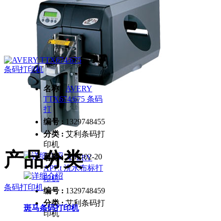
名称 :
AVERY
TDI 单张吊牌打印
名称 :
AVERY
机
TTX674/675 条码
编号 :
1329748461
打
分类 :
艾利条码打
编号 :
1329748455
印机
分类 :
艾利条码打
日期 :
2012-02-20
印机
产品分类
日期 :
2012-02-20
名称 :
AVERY
AP7.t 洗水布标打
印机
条码打印机
编号 :
1329748459
分类 :
艾利条码打
斑马条码打印机
印机