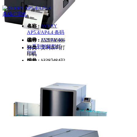
名称 :
AVERY
AP5.4/AP4.4 条码
名称 :
编号 :
AVERY 64-
1329748466
bit系列智能型打
分类 :
艾利条码打
印机
印机
编号 :
1329748473
日期 :
2012-02-20
分类 :
艾利条码打
印机
日期 :
2012-02-20